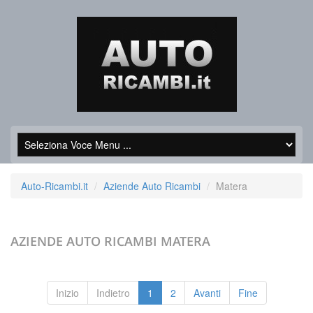
Auto-Ricambi.it
Aziende Auto Ricambi
Matera
AZIENDE AUTO RICAMBI
MATERA
Inizio
Indietro
1
2
Avanti
Fine