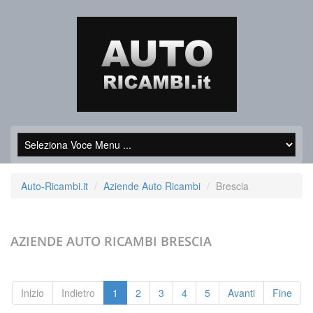
Auto-Ricambi.it
Aziende Auto Ricambi
Brescia
AZIENDE AUTO RICAMBI
BRESCIA
Inizio
Indietro
1
2
3
4
5
Avanti
Fine